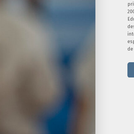
pr
20
Edu
de
int
es
de