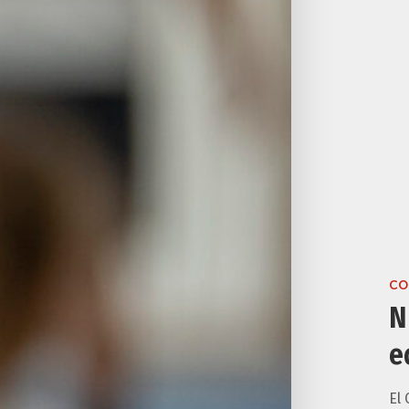
CO
N
e
El 