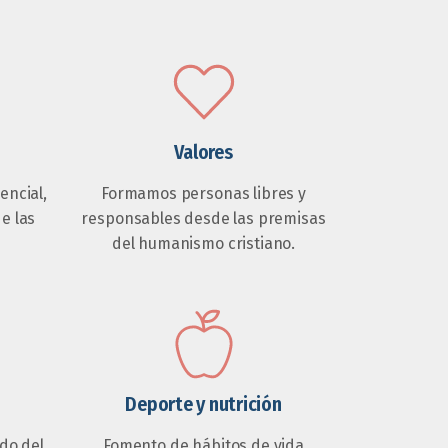
Valores
ncial,
Formamos personas libres y
de las
responsables desde las premisas
del humanismo cristiano.
Deporte y nutrición
do del
Fomento de hábitos de vida