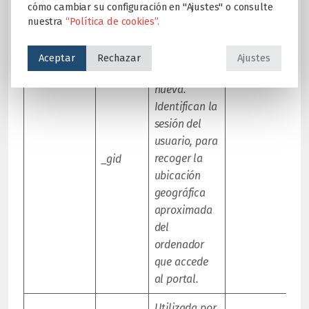
de mantener
cómo cambiar su configuración en "Ajustes" o consulte
la sesión de
nuestra
“Política de cookies”.
un usuario
abierta o
Aceptar
Rechazar
Ajustes
crear una
nueva.
Identifican la
sesión del
usuario, para
recoger la
_gid
ubicación
geográfica
aproximada
del
ordenador
que accede
al portal.
Utilizada por