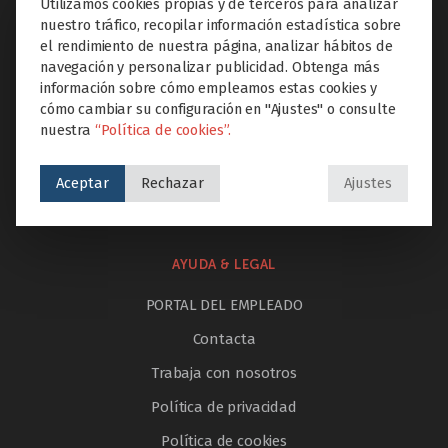
Utilizamos cookies propias y de terceros para analizar
Etapas educativas
nuestro tráfico, recopilar información estadística sobre
Proyectos Educare
el rendimiento de nuestra página, analizar hábitos de
navegación y personalizar publicidad. Obtenga más
Extraescolares
información sobre cómo empleamos estas cookies y
Servicios
cómo cambiar su configuración en "Ajustes" o consulte
nuestra
“Política de cookies”.
Innovación
Internacionalización
Aceptar
Rechazar
Ajustes
Noticias
AYUDA & LEGAL
PORTAL DEL EMPLEADO
Contacta
Trabaja con nosotros
Política de privacidad
Política de cookies