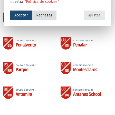
Colegios del Grupo Educare
nuestra
“Política de cookies”.
Aceptar
Rechazar
Ajustes