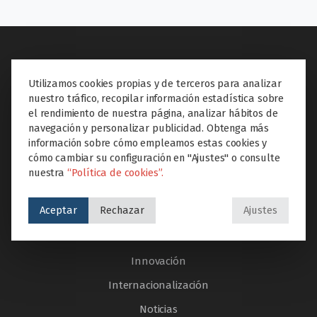
Utilizamos cookies propias y de terceros para analizar
SECCIONES
nuestro tráfico, recopilar información estadística sobre
el rendimiento de nuestra página, analizar hábitos de
Inicio
navegación y personalizar publicidad. Obtenga más
El colegio
información sobre cómo empleamos estas cookies y
cómo cambiar su configuración en "Ajustes" o consulte
Etapas educativas
nuestra
“Política de cookies”.
Proyectos Educare
Aceptar
Rechazar
Ajustes
Extraescolares
Servicios
Innovación
Internacionalización
Noticias