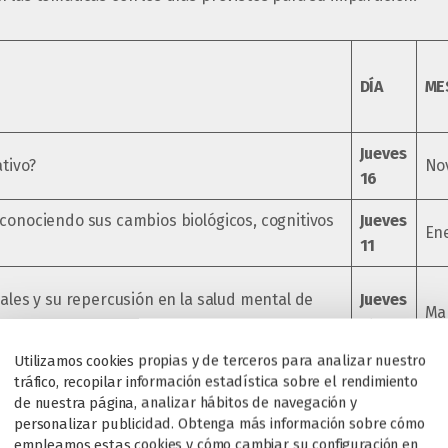
DÍA
ME
Jueves
cativo?
No
16
 conociendo sus cambios biológicos, cognitivos
Jueves
En
11
ciales y su repercusión en la salud mental de
Jueves
Ma
14
Utilizamos cookies propias y de terceros para analizar nuestro
ás prevalentes en la infancia y adolescencia:
Jueves
tráfico, recopilar información estadística sobre el rendimiento
Abr
de nuestra página, analizar hábitos de navegación y
do pedir ayuda
18
personalizar publicidad. Obtenga más información sobre cómo
empleamos estas cookies y cómo cambiar su configuración en
Jueves