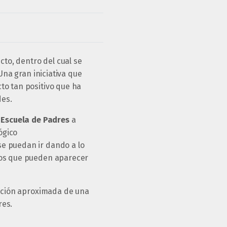
to, dentro del cual se
Una gran iniciativa que
to tan positivo que ha
des.
a
Escuela de Padres
a
ógico
e puedan ir dando a lo
icos que pueden aparecer
ación aproximada de una
res.