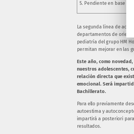
5. Pendiente en base a 
La segunda línea de acció
departamentos de orientaci
pediatría del grupo HM Hos
permitan mejorar en las g
E
ste año, como novedad, 
nuestros adolescentes, cu
relación directa que exis
emocional. Será impartid
Bachillerato.
Para ello previamente des
autoestima y autoconcepto”
impartirá a posteriori pa
resultados.