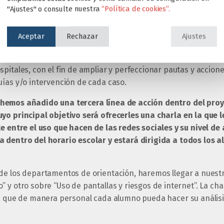
la demanda de los padres
Ma
"Ajustes" o consulte nuestra
“Política de cookies”.
23
Aceptar
Rechazar
Ajustes
n serían las
sesiones clínicas formativas,
en las que nuestros
ón se reunirán con especialistas del campo de la psicología, 
pitales, con el fin de ampliar y perfeccionar pautas y accion
uías y/o intervención de cada caso.
hemos añadido una tercera línea de acción dentro del proy
yo principal objetivo será ofrecerles una charla en la que l
te entre el uso que hacen de las redes sociales y su nivel d
a dentro del horario escolar y estará dirigida a todos los 
de los departamentos de orientación, haremos llegar a nuest
 y otro sobre “Uso de pantallas y riesgos de internet”. La cha
ra que de manera personal cada alumno pueda hacer su análisi