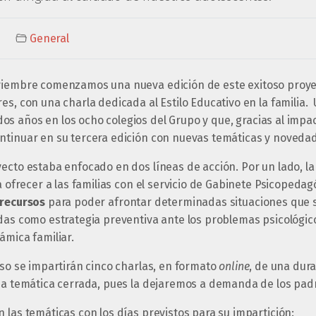
General
viembre comenzamos una nueva edición de este exitoso proyec
es, con una charla dedicada al Estilo Educativo en la familia. 
s años en los ocho colegios del Grupo y que, gracias al impac
ntinuar en su tercera edición con nuevas temáticas y noveda
yecto estaba enfocado en dos líneas de acción. Por un lado, l
ta ofrecer a las familias con el servicio de Gabinete Psicopedag
 recursos
para poder afrontar determinadas situaciones que s
adas como estrategia preventiva ante los problemas psicológ
ámica familiar.
rso se impartirán cinco charlas, en formato
online
, de una dur
una temática cerrada, pues la dejaremos a demanda de los pad
 las temáticas con los días previstos para su impartición: