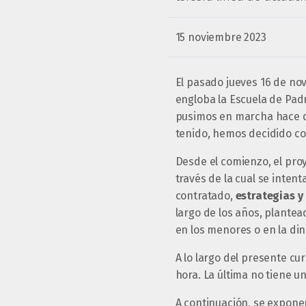
15 noviembre 2023
El pasado jueves 16 de no
engloba la Escuela de Padr
pusimos en marcha hace do
tenido, hemos decidido co
Desde el comienzo, el pro
través de la cual se inten
contratado,
estrategias y
largo de los años, plante
en los menores o en la din
A lo largo del presente cu
hora. La última no tiene 
A continuación, se exponen