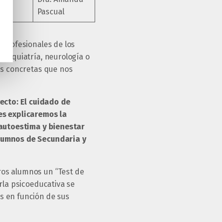
yo
Pascual
 profesionales de los
psiquiatría, neurología o
es concretas que nos
ecto: El cuidado de
es explicaremos la
e autoestima y bienestar
alumnos de Secundaria y
ros alumnos un “Test de
rla psicoeducativa se
s en función de sus