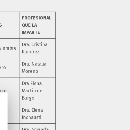
PROFESIONAL
S
QUE LA
IMPARTE
Dra. Cristina
viembre
Ramírez
Dra. Natalia
ero
Moreno
Dra Elena
rzo
Martín del
Burgo
Dra. Elena
il
Inchausti
Dra. Amanda