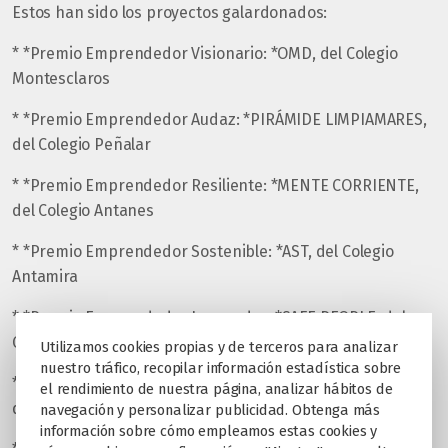
Estos han sido los proyectos galardonados:
* *Premio Emprendedor Visionario: *OMD, del Colegio
Montesclaros
* *Premio Emprendedor Audaz: *PIRÁMIDE LIMPIAMARES,
del Colegio Peñalar
* *Premio Emprendedor Resiliente: *MENTE CORRIENTE,
del Colegio Antanes
* *Premio Emprendedor Sostenible: *AST, del Colegio
Antamira
* *Premio Emprendedor Innovador: *SAFE PEOPLE, del
Colegio Parque
Utilizamos cookies propias y de terceros para analizar
nuestro tráfico, recopilar información estadística sobre
* *Premio Emprendedor Disruptivo: *AQUATEX SERVICE,
el rendimiento de nuestra página, analizar hábitos de
del Colegio Peñalvento
navegación y personalizar publicidad. Obtenga más
información sobre cómo empleamos estas cookies y