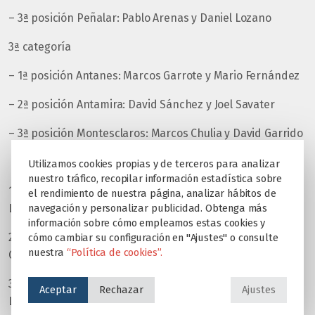
– 3ª posición Peñalar: Pablo Arenas y Daniel Lozano
3ª categoría
– 1ª posición Antanes: Marcos Garrote y Mario Fernández
– 2ª posición Antamira: David Sánchez y Joel Savater
– 3ª posición Montesclaros: Marcos Chulia y David Garrido
Secundaria
Utilizamos cookies propias y de terceros para analizar
nuestro tráfico, recopilar información estadística sobre
1ª posición Peñalar: Daniel López García y Juan Pablo
el rendimiento de nuestra página, analizar hábitos de
Lozano Fernandez
navegación y personalizar publicidad. Obtenga más
información sobre cómo empleamos estas cookies y
2ª posición Antanes: Alvaro López Martín y David Arranz
cómo cambiar su configuración en "Ajustes" o consulte
nuestra
“Política de cookies”.
García
3ª posición Antamira: Ignacio Ocaña Guirado y Andrea
Aceptar
Rechazar
Ajustes
Lozano Márquez