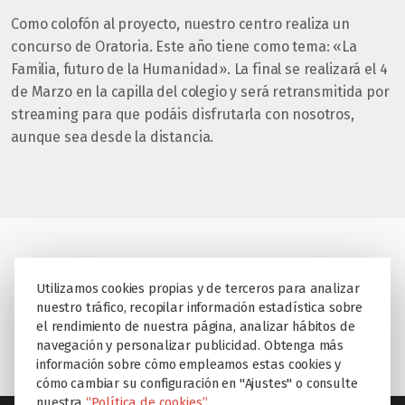
Como colofón al proyecto, nuestro centro realiza un
concurso de Oratoria. Este año tiene como tema: «La
Familia, futuro de la Humanidad». La final se realizará el 4
de Marzo en la capilla del colegio y será retransmitida por
streaming para que podáis disfrutarla con nosotros,
aunque sea desde la distancia.
«Botellas con Alma», un proyecto contra el
Utilizamos cookies propias y de terceros para analizar
cáncer infantil
nuestro tráfico, recopilar información estadística sobre
el rendimiento de nuestra página, analizar hábitos de
Turkana News
navegación y personalizar publicidad. Obtenga más
información sobre cómo empleamos estas cookies y
cómo cambiar su configuración en "Ajustes" o consulte
nuestra
“Política de cookies”.