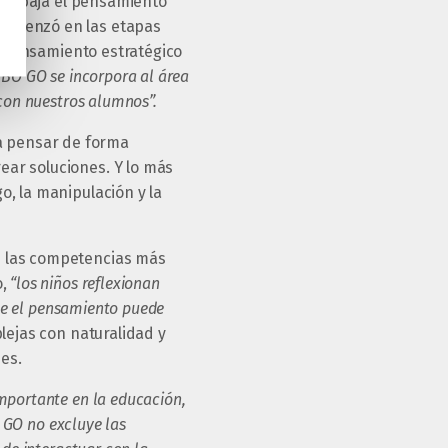
 trabaja el pensamiento
comenzó en las etapas
el pensamiento estratégico
UBO GO se incorpora al área
con nuestros alumnos”.
a pensar de forma
ear soluciones. Y lo más
o, la manipulación y la
e las competencias más
o,
“los niños reflexionan
que el pensamiento puede
lejas con naturalidad y
es.
mportante en la educación,
O GO no excluye las