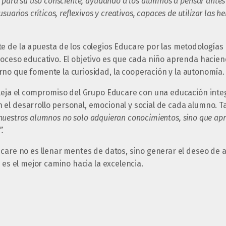
 para su uso consciente, ayudando a los alumnos a pensar antes 
suarios críticos, reflexivos y creativos, capaces de utilizar las 
.
 de la apuesta de los colegios Educare por las metodologías a
roceso educativo. El objetivo es que cada niño aprenda hacie
no que fomente la curiosidad, la cooperación y la autonomía.
fleja el compromiso del Grupo Educare con una educación integ
el desarrollo personal, emocional y social de cada alumno. T
uestros alumnos no solo adquieran conocimientos, sino que apre
”.
care no es llenar mentes de datos, sino generar el deseo de 
, es el mejor camino hacia la excelencia.