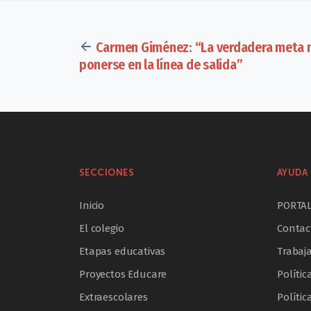
Carmen Giménez: “La verdadera meta no 
ponerse en la línea de salida”
SECCIONES
AYUDA 
Inicio
PORTA
El colegio
Contac
Etapas educativas
Trabaj
Proyectos Educare
Polític
Extraescolares
Polític